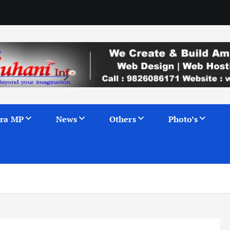
ra MP
News
Others
Photo’s