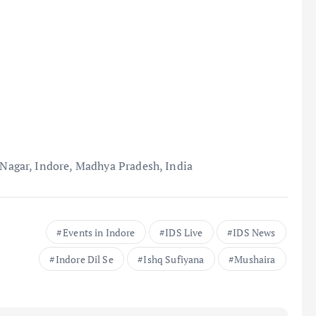
 Nagar, Indore, Madhya Pradesh, India
Events in Indore
IDS Live
IDS News
Indore Dil Se
Ishq Sufiyana
Mushaira