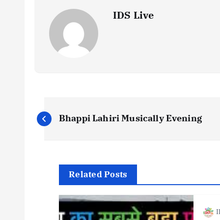
IDS Live
P
Bhappi Lahiri Musically Evening
o
s
Related Posts
t
I