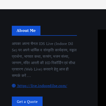
About Me
आपका अपना चैनल IDS Live (Indore Dil
Se) पर अपने धार्मिक व संस्कृति कार्यक्रम, स्कूल
प्रार्थना, भागवत कथा, सत्संग, भजन संध्या,
जागरण, मंदिर आरती की HD रिकॉर्डिंग एवं सीधा
प्रसारण (Web Live) करवाने हेतु आज ही
सम्पर्क करें . . .
https://live.indoredilse.com/
Get a Quote