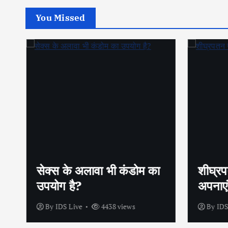
You Missed
सेक्स के अलावा भी कंडोम का
शीघ्रप
उपयोग है?
अपनाएं
By
IDS Live
4438 views
By
IDS