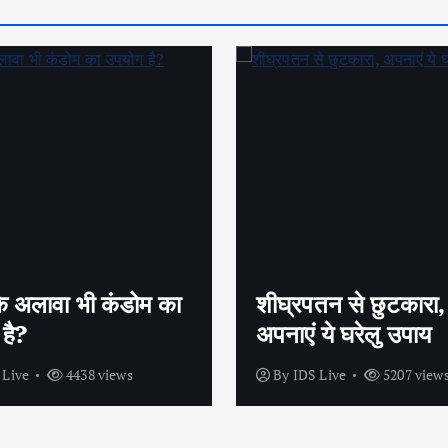
पतन से छुटकारा,
सेक्स के लिए बाहर क्यूं
ं ये घरेलु उपाय
मारते है पुरुष ?
S Live
5207 views
By
IDS Live
3963 vie