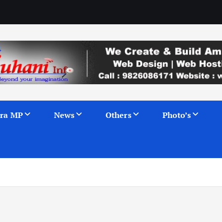
ra MP
News
Others
Photo’s