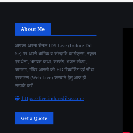
About Me
आपका अपना चैनल IDS Live (Indore Dil
Se) पर अपने धार्मिक व संस्कृति कार्यक्रम, स्कूल
प्रार्थना, भागवत कथा, सत्संग, भजन संध्या,
जागरण, मंदिर आरती की HD रिकॉर्डिंग एवं सीधा
प्रसारण (Web Live) करवाने हेतु आज ही
सम्पर्क करें . . .
https://live.indoredilse.com/
Get a Quote