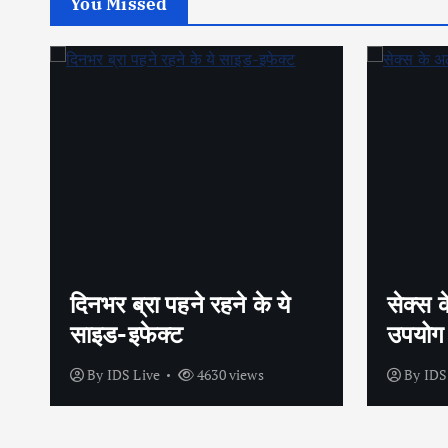
You Missed
सेक्स के अलावा भी कंडोम का
शीघ्र
उपयोग है?
अपनाए
By
IDS Live
4438 views
By
ID