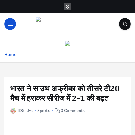
S
k
i
p
t
News & Infotainment Web Channel
o
c
o
Home
n
t
e
n
भारत ने साउथ अफ्रीका को तीसरे टी20
t
मैच में हराकर सीरीज में 2-1 की बढ़त
IDS Live
Sports
0 Comments