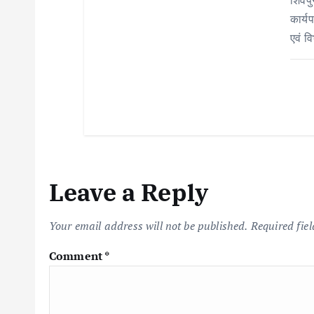
n
कार्य
एवं व
Leave a Reply
Your email address will not be published.
Required fie
Comment
*