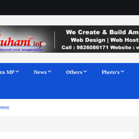
ra MP
News
Others
Photo’s
मतगणना