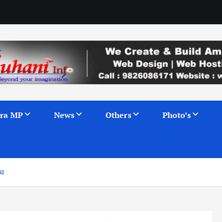
ra MP
News
Others
Photo’s
ाथ