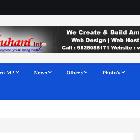
ra MP
News
Others
Photo’s