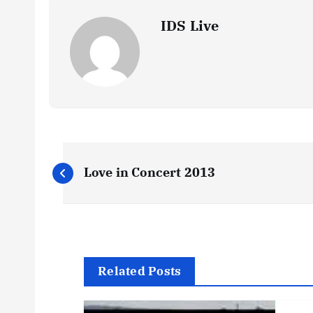
IDS Live
P
Love in Concert 2013
o
s
t
Related Posts