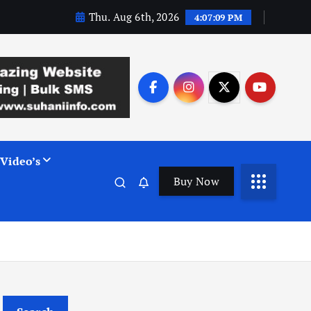
Thu. Aug 6th, 2026
4:07:10 PM
Video’s
Buy Now