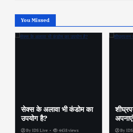
You Missed
सेक्स के अलावा भी कंडोम का
शीघ्रप
उपयोग है?
अपनाएं
By
IDS Live
4438 views
By
IDS