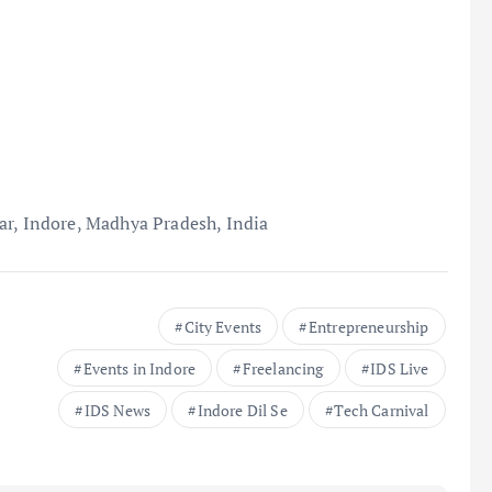
ar, Indore, Madhya Pradesh, India
City Events
Entrepreneurship
Events in Indore
Freelancing
IDS Live
IDS News
Indore Dil Se
Tech Carnival