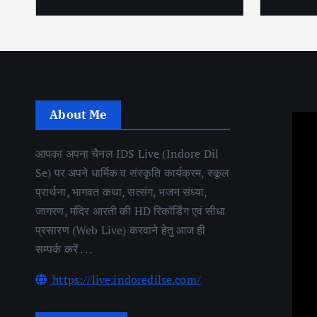
About Me
आपका अपना चैनल IDS Live (Indore Dil
Se) पर अपने धार्मिक व संस्कृति कार्यक्रम, स्कूल
प्रार्थना, भागवत कथा, सत्संग, भजन संध्या,
जागरण, मंदिर आरती की HD रिकॉर्डिंग एवं सीधा
प्रसारण (Web Live) करवाने हेतु आज ही
सम्पर्क करें . . .
https://live.indoredilse.com/