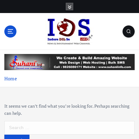
S
k
i
p
t
o
c
News & Infotainment Web Channel
o
n
t
e
Home
n
t
It seems we can’t find what you’re looking for. Perhaps searching
can help.
S
e
a