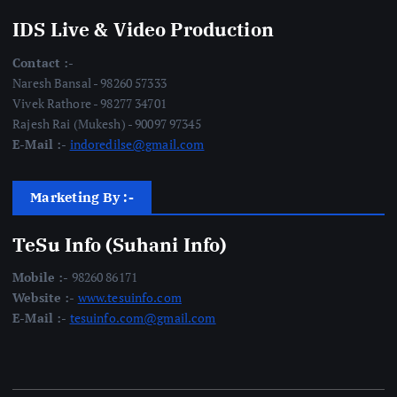
IDS Live & Video Production
Contact :-
Naresh Bansal - 98260 57333
Vivek Rathore - 98277 34701
Rajesh Rai (Mukesh) - 90097 97345
E-Mail :-
indoredilse@gmail.com
Marketing By :-
TeSu Info (Suhani Info)
Mobile :-
98260 86171
Website :-
www.tesuinfo.com
E-Mail :-
tesuinfo.com@gmail.com