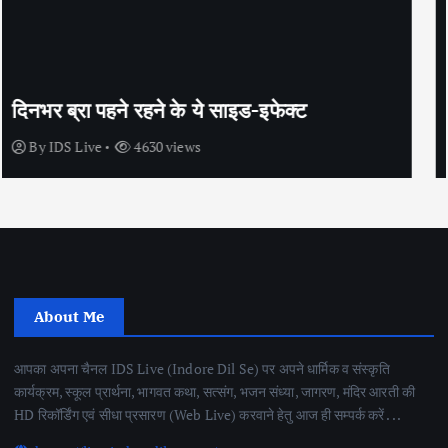
सेक्स के अलावा भी कंडोम का उपयोग है?
By
IDS Live
4438 views
About Me
आपका अपना चैनल IDS Live (Indore Dil Se) पर अपने धार्मिक व संस्कृति
कार्यक्रम, स्कूल प्रार्थना, भागवत कथा, सत्संग, भजन संध्या, जागरण, मंदिर आरती की
HD रिकॉर्डिंग एवं सीधा प्रसारण (Web Live) करवाने हेतु आज ही सम्पर्क करें . . .