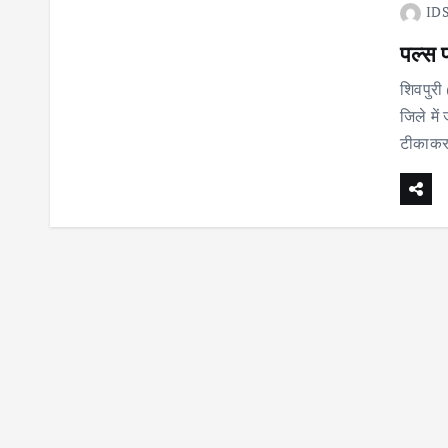
IDS
पल्स 
शिवपुरी
जिले मे
टीकाकरण