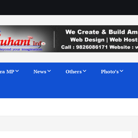
ra MP
News
Others
Photo’s