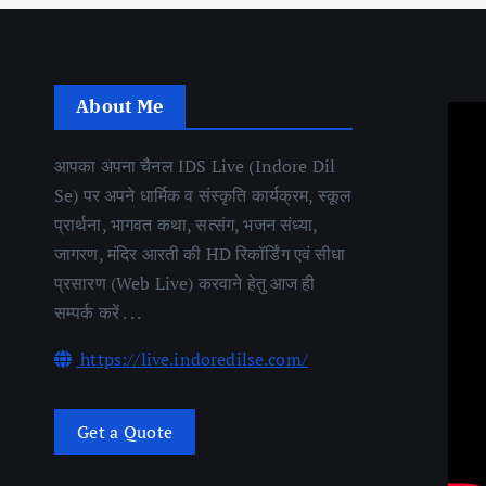
About Me
आपका अपना चैनल IDS Live (Indore Dil
Se) पर अपने धार्मिक व संस्कृति कार्यक्रम, स्कूल
प्रार्थना, भागवत कथा, सत्संग, भजन संध्या,
जागरण, मंदिर आरती की HD रिकॉर्डिंग एवं सीधा
प्रसारण (Web Live) करवाने हेतु आज ही
सम्पर्क करें . . .
https://live.indoredilse.com/
Get a Quote