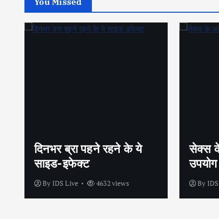
You Missed
सेक्स के अलावा भी कंडोम का
शीघ्रप
उपयोग है?
अपनाएं
By
IDS Live
4442 views
By
IDS