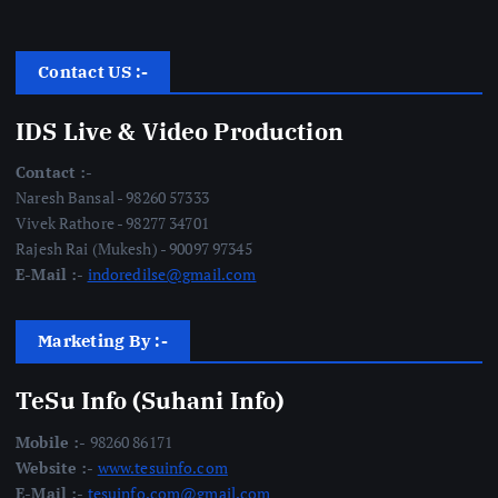
Contact US :-
IDS Live & Video Production
Contact :-
Naresh Bansal - 98260 57333
Vivek Rathore - 98277 34701
Rajesh Rai (Mukesh) - 90097 97345
E-Mail :-
indoredilse@gmail.com
Marketing By :-
TeSu Info (Suhani Info)
Mobile :-
98260 86171
Website :-
www.tesuinfo.com
E-Mail :-
tesuinfo.com@gmail.com