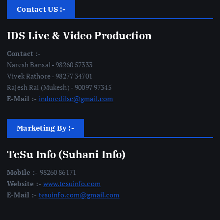
Contact US :-
IDS Live & Video Production
Contact :-
Naresh Bansal - 98260 57333
Vivek Rathore - 98277 34701
Rajesh Rai (Mukesh) - 90097 97345
E-Mail :-
indoredilse@gmail.com
Marketing By :-
TeSu Info (Suhani Info)
Mobile :-
98260 86171
Website :-
www.tesuinfo.com
E-Mail :-
tesuinfo.com@gmail.com