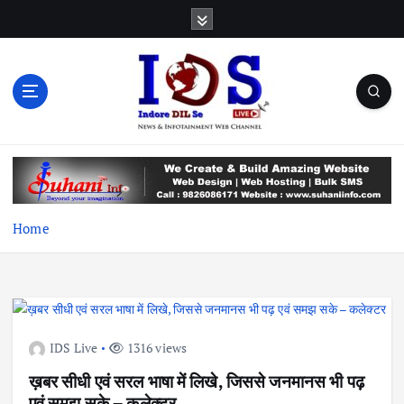
S
k
i
p
t
o
c
News & Infotainment Web Channel
o
n
t
e
Home
n
t
IDS Live
1316 views
ख़बर सीधी एवं सरल भाषा में लिखे, जिससे जनमानस भी पढ़
एवं समझ सके – कलेक्टर