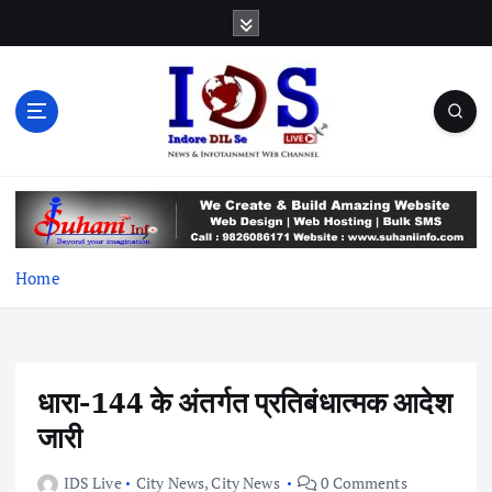
S
k
i
p
t
o
c
News & Infotainment Web Channel
o
n
t
e
Home
n
t
धारा-144 के अंतर्गत प्रतिबंधात्मक आदेश
जारी
IDS Live
City News
,
City News
0 Comments