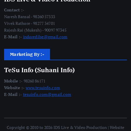
Contact :-
Naresh Bansal - 98260 57333
Vivek Rathore - 98277 34701
Rajesh Rai (Mukesh) - 90097 97345
E-Mail :-
indoredilse@gmail.com
Marketing By :-
TeSu Info (Suhani Info)
Mobile :-
98260 86171
Website :-
www.tesuinfo.com
E-Mail :-
tesuinfo.com@gmail.com
Copyright © 2010 to 2026 IDS Live & Video Production | Website