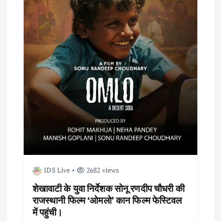
g
a
t
i
o
n
IDS Live
2682 views
शेखावाटी के युवा निर्देशक सोनू रणदीप चौधरी की
राजस्थानी फिल्म ‘ओमलो’ कान फिल्म फेस्टिवल
में पहुंची।