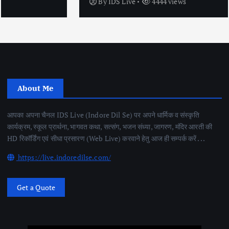
By
IDS Live
4444 views
About Me
आपका अपना चैनल IDS Live (Indore Dil Se) पर अपने धार्मिक व संस्कृति
कार्यक्रम, स्कूल प्रार्थना, भागवत कथा, सत्संग, भजन संध्या, जागरण, मंदिर आरती की
HD रिकॉर्डिंग एवं सीधा प्रसारण (Web Live) करवाने हेतु आज ही सम्पर्क करें . . .
https://live.indoredilse.com/
Get a Quote