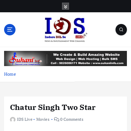
S
k
i
p
t
o
c
News & Infotainment Web Channel
o
n
t
e
Home
n
t
Chatur Singh Two Star
IDS Live
Movies
0 Comments