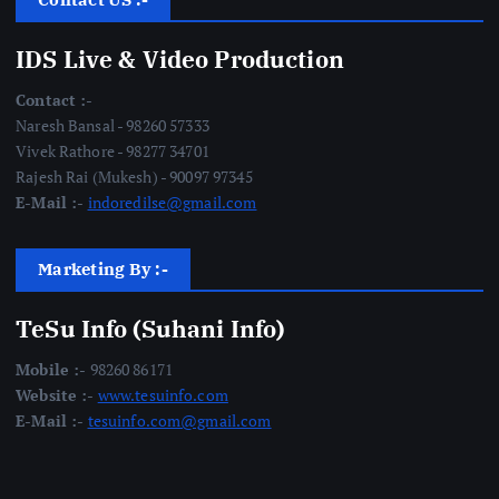
IDS Live & Video Production
Contact :-
Naresh Bansal - 98260 57333
Vivek Rathore - 98277 34701
Rajesh Rai (Mukesh) - 90097 97345
E-Mail :-
indoredilse@gmail.com
Marketing By :-
TeSu Info (Suhani Info)
Mobile :-
98260 86171
Website :-
www.tesuinfo.com
E-Mail :-
tesuinfo.com@gmail.com