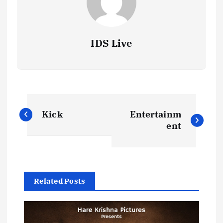
IDS Live
P
Kick
Entertainm
o
ent
s
t
Related Posts
n