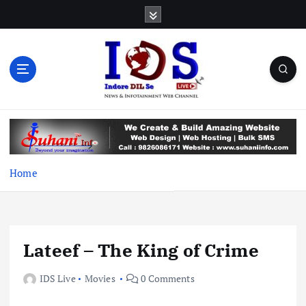
S
k
i
p
t
o
c
News & Infotainment Web Channel
o
n
t
e
Home
n
t
Lateef – The King of Crime
IDS Live
Movies
0 Comments