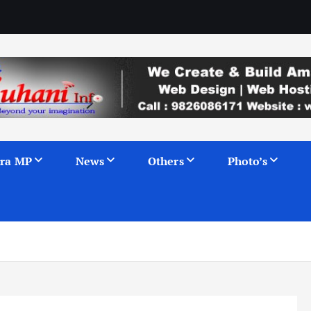
ra MP
News
Others
Photo’s