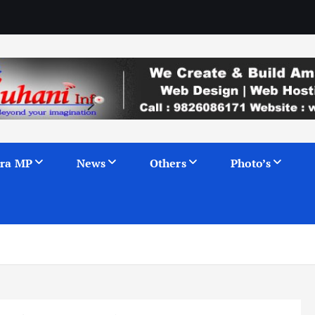
ra MP
News
Others
Photo’s