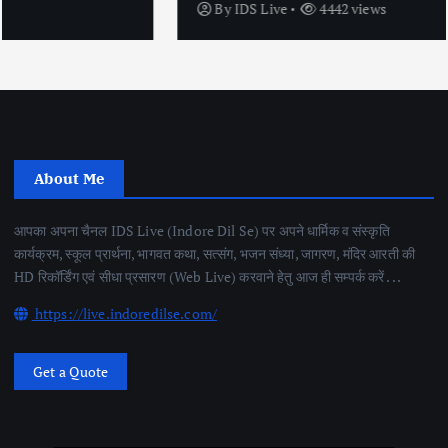
By
IDS Live
4442 views
About Me
आपका अपना चैनल IDS Live (Indore Dil Se) पर अपने धार्मिक व संस्कृति
कार्यक्रम, स्कूल प्रार्थना, भागवत कथा, सत्संग, भजन संध्या, जागरण, मंदिर आरती की
HD रिकॉर्डिंग एवं सीधा प्रसारण (Web Live) करवाने हेतु आज ही सम्पर्क करें . . .
https://live.indoredilse.com/
Get a Quote