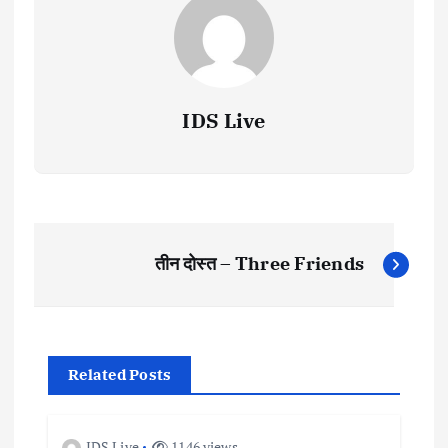
IDS Live
P
तीन दोस्त – Three Friends
o
s
Related Posts
t
n
IDS Live
1146 views