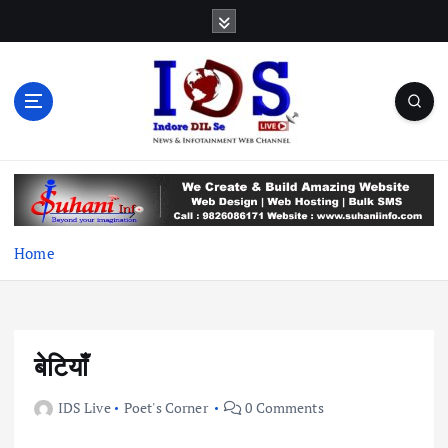
S
k
i
p
t
o
c
News & Infotainment Web Channel
o
n
t
e
Home
n
t
बेटियाँ
IDS Live
Poet's Corner
0 Comments