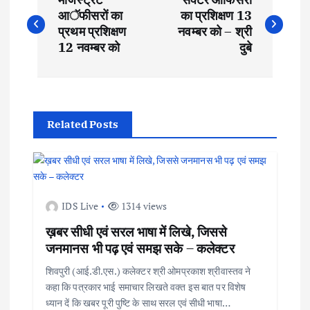
o
आॅफीसरों का
का प्रशिक्षण 13
प्रथम प्रशिक्षण
नवम्बर को – श्री
s
12 नवम्बर को
दुबे
t
n
Related Posts
a
v
IDS Live
1314 views
i
ख़बर सीधी एवं सरल भाषा में लिखे, जिससे
जनमानस भी पढ़ एवं समझ सके – कलेक्टर
g
शिवपुरी (आई.डी.एस.) कलेक्टर श्री ओमप्रकाश श्रीवास्तव ने
a
कहा कि पत्रकार भाई समाचार लिखते वक्त इस बात पर विशेष
ध्यान दें कि खबर पूरी पुष्टि के साथ सरल एवं सीधी भाषा…