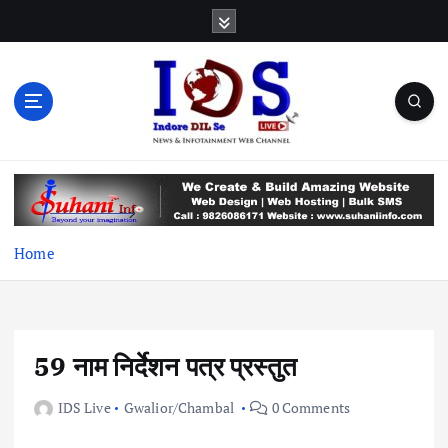
S
k
i
p
t
o
c
News & Infotainment Web Channel
o
n
t
e
Home
n
t
59 नाम निर्देशन पत्र प्रस्तुत
IDS Live
Gwalior/Chambal
0 Comments