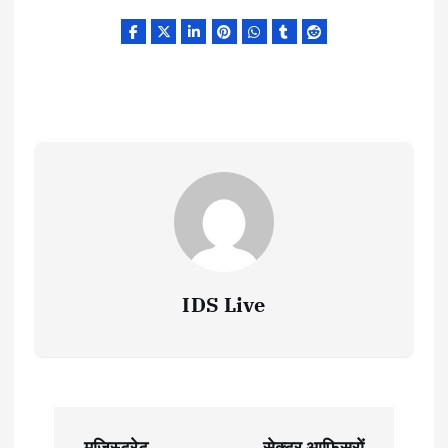
IDS Live
P
मजिस्ट्रेट
सेक्टर आफिसरों