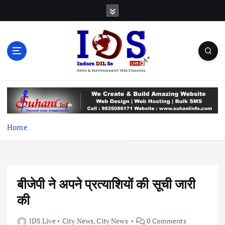
S
k
i
p
t
o
c
News & Infotainment Web Channel
o
n
t
e
Home
n
t
बीजेपी ने अपने प्रत्याशियों की सूची जारी
की
IDS Live
City News
,
City News
0 Comments