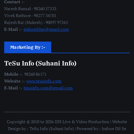
Contact :-
Naresh Bansal - 98260 57333
Vivek Rathore - 98277 34701
Rajesh Rai (Mukesh) - 90097 97345
E-Mail :-
indoredilse@gmail.com
Marketing By :-
TeSu Info (Suhani Info)
Mobile :-
98260 86171
Website :-
www.tesuinfo.com
E-Mail :-
tesuinfo.com@gmail.com
Copyright © 2010 to 2026 IDS Live & Video Production | Website
Design by : TeSu Info (Suhani Info) | Powered by : Indore Dil Se