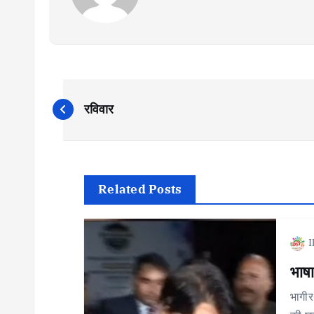
P
रविवार
o
s
Related Posts
t
n
I
भाषा
a
भागीर