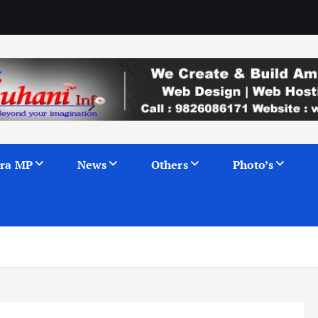
ra MP
News
Others
Photo’s