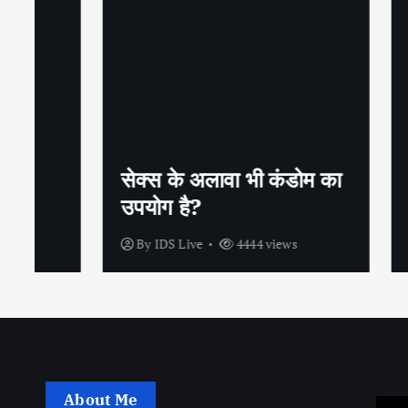
सेक्स के अलावा भी कंडोम का
शीघ्रप
उपयोग है?
अपनाएं
By
IDS Live
4444 views
By
IDS
About Me