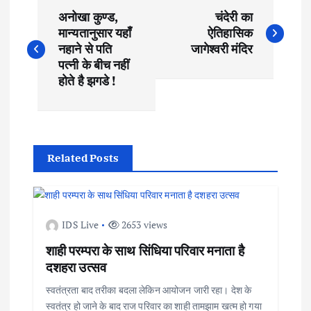
P
अनोखा कुण्ड,
चंदेरी का
o
मान्यतानुसार यहाँ
ऐतिहासिक
नहाने से पति
जागेश्वरी मंदिर
s
पत्नी के बीच नहीं
होते है झगडे !
t
n
Related Posts
a
v
IDS Live
2653 views
i
शाही परम्परा के साथ सिंधिया परिवार मनाता है
दशहरा उत्सव
g
स्वतंत्रता बाद तरीका बदला लेकिन आयोजन जारी रहा। देश के
a
स्वतंत्र हो जाने के बाद राज परिवार का शाही तामझाम खत्म हो गया