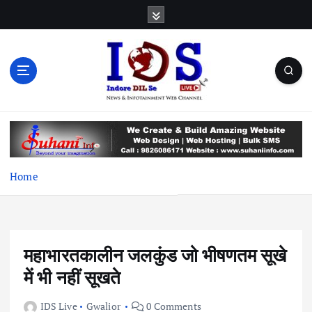
S
k
i
p
t
o
c
News & Infotainment Web Channel
o
n
t
e
Home
n
t
महाभारतकालीन जलकुंड जो भीषणतम सूखे
में भी नहीं सूखते
IDS Live
Gwalior
0 Comments