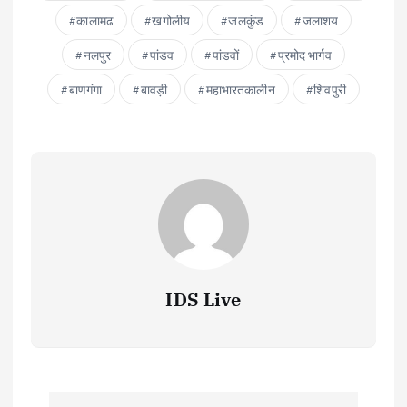
कालामढ
खगोलीय
जलकुंड
जलाशय
नलपुर
पांडव
पांडवों
प्रमोद भार्गव
बाणगंगा
बावड़ी
महाभारतकालीन
शिवपुरी
IDS Live