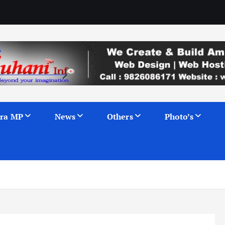
ra MP
News
Others
Photo’s