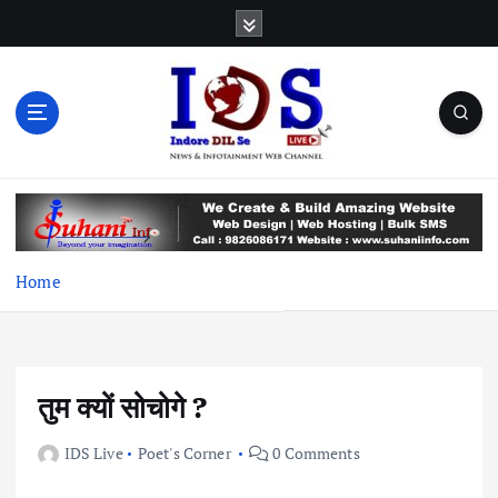
S
k
i
p
t
o
c
News & Infotainment Web Channel
o
n
t
e
Home
n
t
तुम क्यों सोचोगे ?
IDS Live
Poet's Corner
0 Comments