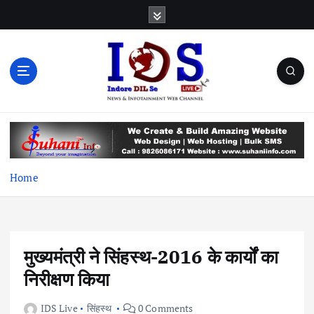
S
k
i
p
t
o
c
News & Infotainment Web Channel
o
n
t
e
Home
n
t
मुख्यमंत्री ने सिंहस्थ-2016 के कार्यों का
निरीक्षण किया
IDS Live
सिंहस्थ
0 Comments