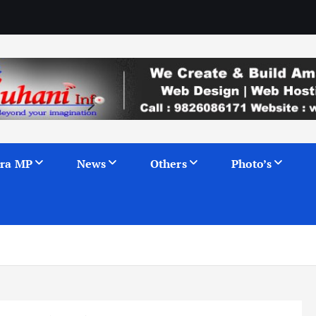
ra MP
News
Others
Photo’s