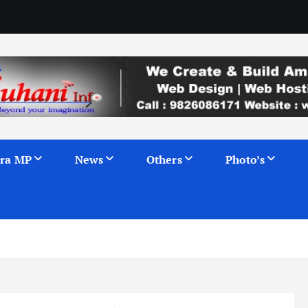
ra MP
News
Others
Photo’s