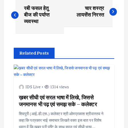
P
रबी फसल हेतु
चार शस्त्र
o
बीज की पर्याप्त
लायसेंस निरस्त
व्यवस्था
s
t
Related Posts
n
a
v
IDS Live
1314 views
ख़बर सीधी एवं सरल भाषा में लिखे, जिससे
i
जनमानस भी पढ़ एवं समझ सके – कलेक्टर
g
शिवपुरी (आई.डी.एस.) कलेक्टर श्री ओमप्रकाश श्रीवास्तव ने
कहा कि पत्रकार भाई समाचार लिखते वक्त इस बात पर विशेष
ध्यान दें कि खबर पूरी पुष्टि के साथ सरल एवं सीधी भाषा…