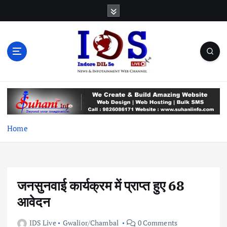
S
k
i
p
t
o
c
News & Infotainment Web Channel
o
n
t
e
Home
n
t
जनसुनवाई कार्यक्रम में प्राप्त हुए 68
आवेदन
IDS Live
Gwalior/Chambal
0 Comments