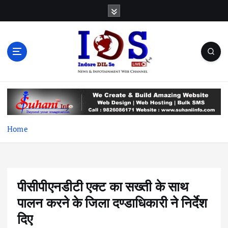
S
k
i
p
t
o
c
News & Infotainment Web Channel
o
n
t
e
Home
n
t
पीसीपीएनडीटी एक्ट का सख्ती के साथ
पालन करने के जिला दण्डाधिकारी ने निर्देश
दिए