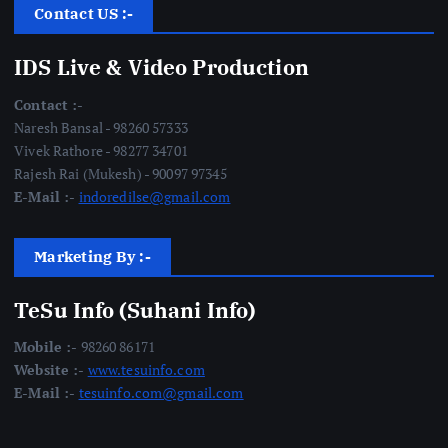
Contact US :-
IDS Live & Video Production
Contact :-
Naresh Bansal - 98260 57333
Vivek Rathore - 98277 34701
Rajesh Rai (Mukesh) - 90097 97345
E-Mail :-
indoredilse@gmail.com
Marketing By :-
TeSu Info (Suhani Info)
Mobile :-
98260 86171
Website :-
www.tesuinfo.com
E-Mail :-
tesuinfo.com@gmail.com