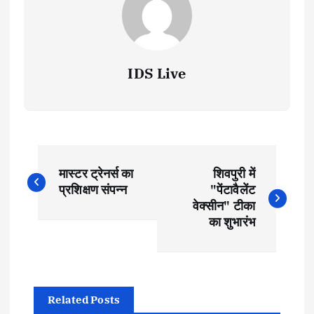
IDS Live
P
मास्टर ट्रेनर्स का
शिवपुरी में
o
प्रशिक्षण संपन्न
"पेंटावैलेंट
वेक्सीन" टीका
s
का शुभारंभ
t
n
Related Posts