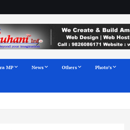
ra MP
News
Others
Photo’s