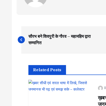
P
सौरभ बने शिवपुरी के गौरव – महामहिम द्वारा
o
सम्मानित
s
t
Related Posts
n
I
a
ख़बर 
जनम