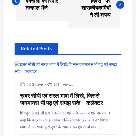
o
बेदखली की रिपोर्ट
दिवस" पर
तत्काल भेंजे
शासकीयकर्मियों
s
ने ली शपथ
t
n
Related Posts
a
v
IDS Live
1314 views
i
ख़बर सीधी एवं सरल भाषा में लिखे, जिससे
जनमानस भी पढ़ एवं समझ सके – कलेक्टर
g
शिवपुरी (आई.डी.एस.) कलेक्टर श्री ओमप्रकाश श्रीवास्तव ने
a
कहा कि पत्रकार भाई समाचार लिखते वक्त इस बात पर विशेष
ध्यान दें कि खबर पूरी पुष्टि के साथ सरल एवं सीधी भाषा…