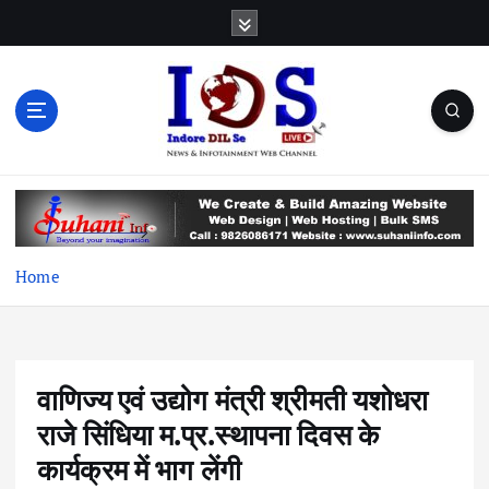
S
k
i
p
t
o
c
News & Infotainment Web Channel
o
n
t
e
Home
n
t
वाणिज्य एवं उद्योग मंत्री श्रीमती यशोधरा
राजे सिंधिया म.प्र.स्थापना दिवस के
कार्यक्रम में भाग लेंगी