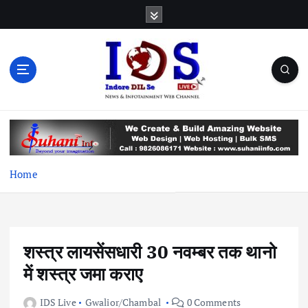
S
k
i
p
t
o
c
News & Infotainment Web Channel
o
n
t
e
Home
n
t
शस्त्र लायसेंसधारी 30 नवम्बर तक थानो
में शस्त्र जमा कराए
IDS Live
Gwalior/Chambal
0 Comments