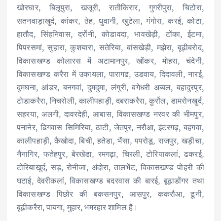
खोरघार, बिलूपुरा, खजूरी, रातीकिरार, गुगरीपुरा, चिटोरा,
सतनवाड़ाखुर्द, कांकर, ठेह, धुवानी, खुटेला, गंगोरा, करई, कोटा,
हातौद, सिंहनिवास, दर्रोनी, कोडावदा, भावखेड़ी, टोंका, ईटमा,
पिपरसमां, सुहारा, कुशयारा, सतेरिया, बांसखेड़ी, मझेरा, बूढ़ीबरोद,
विकासखण्ड कोलारस में अटामानपुर, खोंकर, मोहरा, चंदेनी,
विकासखण्ड करैरा में उकायला, पारागढ, उडवाय, दिदावली, नारई,
दुमघना, आंडर, बनगवां, दुमदुमा, लंगुरी, बगेधरी अब्बल, बहादुरपुर,
टोडाकरैरा, निचरोली, कालीपहाड़ी, दबराकरैरा, कुर्रोल, डामरोनखुर्द,
सहरया, अलगी, दावरदेही, आबास, विकासखण्ड नरवर की भीमपुर,
पनानेर, ढिगवास सिमिरिया, ठाटी, जेतपुर, नरौआ, इंटरगढ़, बहगवा,
कालीपहाड़ी, कैखोदा, बिची, हतेडा, भैंसा, पपरोडू, राजपुर, खड़ीचा,
नैनागिर, फतेहपुर, बेरखेडा, रमगढ़ा, चिरली, टोरियाकलां, ढकरई,
टोरियाखुर्द, सड़, रोनीजा, अंदोरा, तालभेंट, विकासखण्ड पोहरी की
घटाई, देवरीकलां, विकासखण्ड बदरवास की बारई, बूढ़ाडोंगर तथा
विकासखण्ड पिछोर की बकसनपुर, आसपुर, ककरौआ, ढूनी,
बूढ़ीकरैरा, पायगा, मुहार, भमरहार शामिल है।