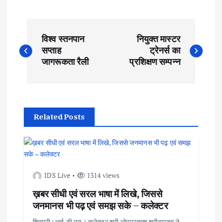
P
विश्व स्तनपान
नियुक्त मास्टर
o
सप्ताह
ट्रेनर्स का
जागरूकता रैली
प्रशिक्षण सम्पन्न
s
t
Related Posts
n
a
v
IDS Live
1314 views
ख़बर सीधी एवं सरल भाषा में लिखे, जिससे
i
जनमानस भी पढ़ एवं समझ सके – कलेक्टर
शिवपुरी (आई.डी.एस.) कलेक्टर श्री ओमप्रकाश श्रीवास्तव ने