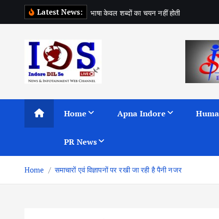
S
Latest News:
भ
ष
क
व
ल
श
ब
द
क
च
य
न
न
ह
ह
त
k
i
p
t
o
c
News & Infotainment Web Channel
o
n
Home
Apna Indore
Huma
t
e
PR News
n
t
Home
समाचारों एवं विज्ञापनों पर रखी जा रही है पैनी नजर