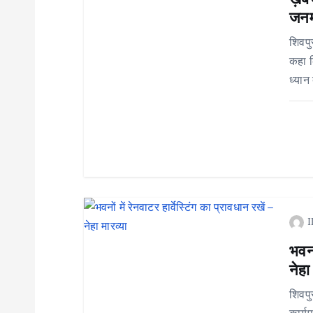
a
जनम
v
शिवपु
कहा क
i
ध्यान
g
a
t
I
i
भवनो
o
नेहा
शिवपु
कार्य