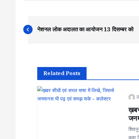
P
नेशनल लोक अदालत का आयोजन 13 दिसम्बर को
o
s
t
Related Posts
n
I
a
ख़बर 
जनम
v
शिवपु
कहा क