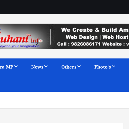
ra MP
News
Others
Photo’s