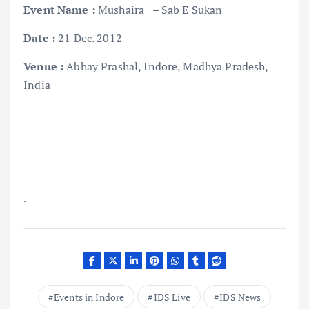
Event Name
:
Mushaira – Sab E Sukan
Date
:
21 Dec. 2012
Venue
:
Abhay Prashal, Indore, Madhya Pradesh,
India
.
Events in Indore
IDS Live
IDS News