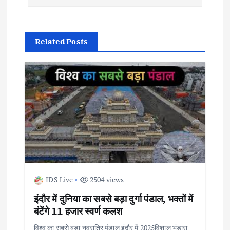
s
t
Related Posts
n
a
v
i
g
IDS Live
2504 views
a
इंदौर में दुनिया का सबसे बड़ा दुर्गा पंडाल, भक्तों में
t
बंटेंगे 11 हजार स्वर्ण कलश
विश्व का सबसे बड़ा नवरात्रि पंडाल इंदौर में 2025विशाल भंडारा