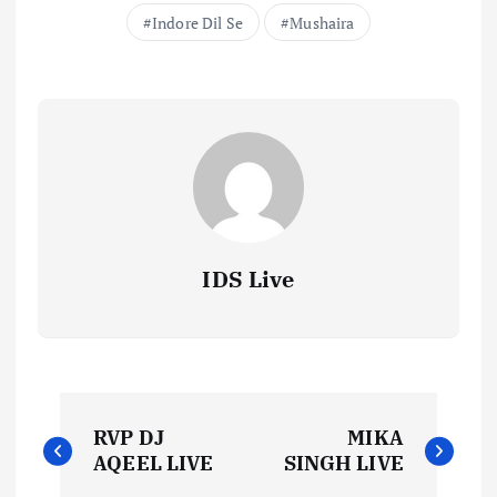
Indore Dil Se
Mushaira
IDS Live
P
RVP DJ
MIKA
o
AQEEL LIVE
SINGH LIVE