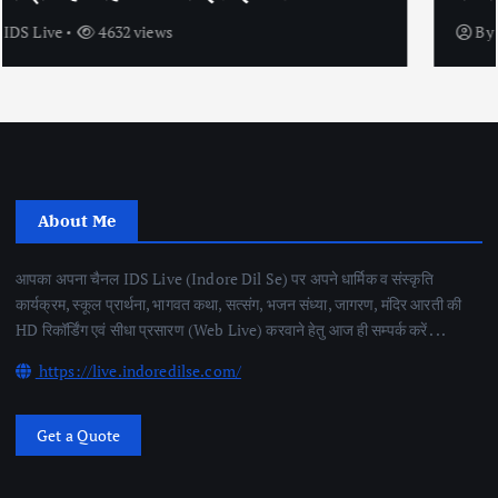
By
IDS Live
4445 views
About Me
आपका अपना चैनल IDS Live (Indore Dil Se) पर अपने धार्मिक व संस्कृति
कार्यक्रम, स्कूल प्रार्थना, भागवत कथा, सत्संग, भजन संध्या, जागरण, मंदिर आरती की
HD रिकॉर्डिंग एवं सीधा प्रसारण (Web Live) करवाने हेतु आज ही सम्पर्क करें . . .
https://live.indoredilse.com/
Get a Quote