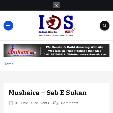
S
k
i
p
t
o
c
News & Infotainment Web Channel
o
n
t
e
Home
n
t
Mushaira – Sab E Sukan
IDS Live
City Events
0 Comments