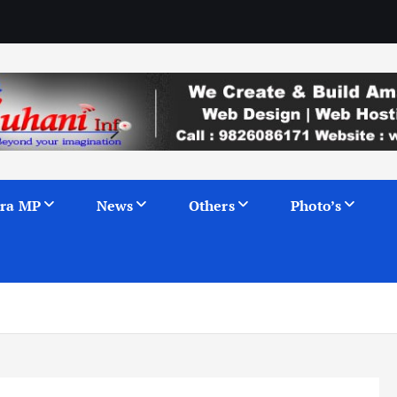
ra MP
News
Others
Photo’s