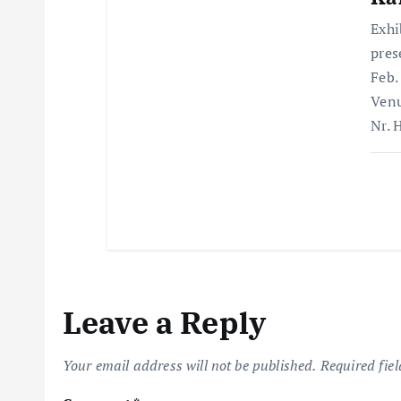
i
Exhi
o
pres
Feb.
n
Venu
Nr. 
Leave a Reply
Your email address will not be published.
Required fie