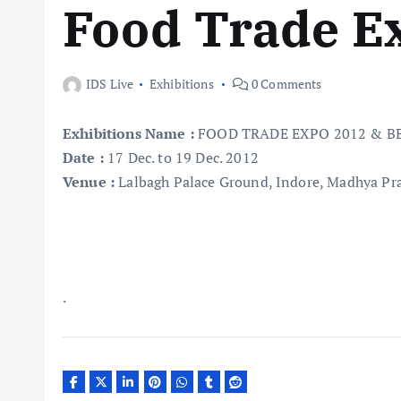
Food Trade E
IDS Live
Exhibitions
0 Comments
Exhibitions Name
:
FOOD TRADE EXPO 2012 & B
Date
:
17 Dec. to 19 Dec. 2012
Venue
:
Lalbagh Palace Ground, Indore, Madhya Pra
.