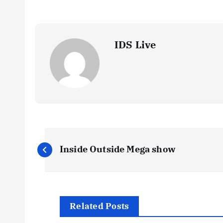
IDS Live
P
Inside Outside Mega show
o
s
Related Posts