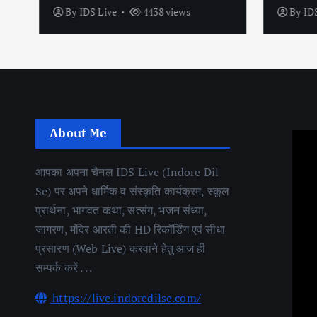
By
IDS Live
4438 views
By
IDS
About Me
आपका अपना चैनल IDS Live (Indore Dil
Se) पर अपने धार्मिक व संस्कृति कार्यक्रम, स्कूल
प्रार्थना, भागवत कथा, सत्संग, भजन संध्या,
जागरण, मंदिर आरती की HD रिकॉर्डिंग एवं सीधा
प्रसारण (Web Live) करवाने हेतु आज ही
सम्पर्क करें . . .
https://live.indoredilse.com/