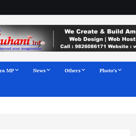
ra MP
News
Others
Photo’s