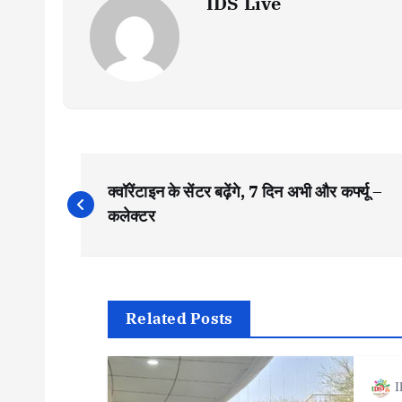
IDS Live
P
क्वॉरेंटाइन के सेंटर बढ़ेंगे, 7 दिन अभी और कर्फ्यू –
o
कलेक्टर
s
t
Related Posts
n
I