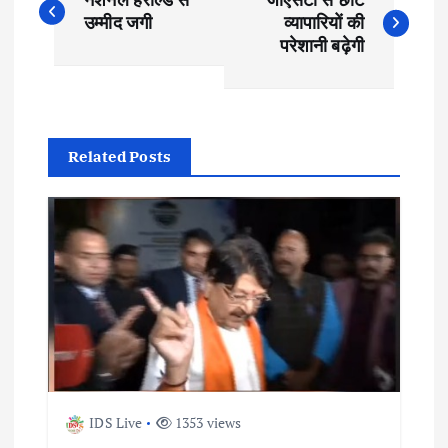
o
उम्मीद जगी
व्यापारियों की
परेशानी बढ़ेगी
s
t
Related Posts
n
a
v
i
g
a
IDS Live
1353 views