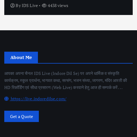
By
IDS Live
4438 views
About Me
आपका अपना चैनल IDS Live (Indore Dil Se) पर अपने धार्मिक व संस्कृति
कार्यक्रम, स्कूल प्रार्थना, भागवत कथा, सत्संग, भजन संध्या, जागरण, मंदिर आरती की
HD रिकॉर्डिंग एवं सीधा प्रसारण (Web Live) करवाने हेतु आज ही सम्पर्क करें . . .
https://live.indoredilse.com/
Get a Quote