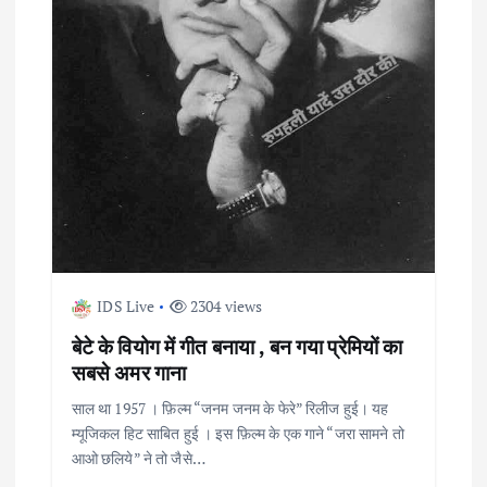
IDS Live
2304 views
बेटे के वियोग में गीत बनाया , बन गया प्रेमियों का
सबसे अमर गाना
साल था 1957 । फ़िल्म “जनम जनम के फेरे” रिलीज हुई। यह
म्यूजिकल हिट साबित हुई । इस फ़िल्म के एक गाने “जरा सामने तो
आओ छलिये” ने तो जैसे…