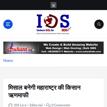
S
k
i
p
t
o
c
News & Infotainment Web Channel
o
n
t
e
Home
n
t
मिसाल बनेगी महाराष्ट्र की किसान
ऋणमाफी
IDS Live
Editorial
0 Comments