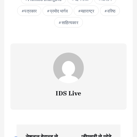
पत्रकार
प्रमोद भार्गव
महाराष्ट्र
वरिष्ठ
साहित्यकार
IDS Live
P
नेशनल हेराल्ड से
जीएसटी से छोटे