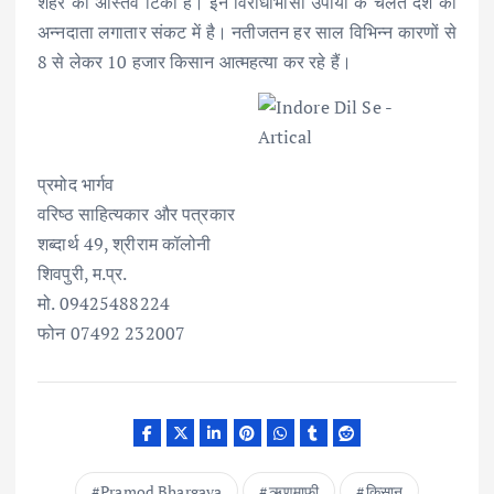
शहर का अस्तिव टिका है। इन विरोधाभासी उपायों के चलते देश का
अन्नदाता लगातार संकट में है। नतीजतन हर साल विभिन्न कारणों से
8 से लेकर 10 हजार किसान आत्महत्या कर रहे हैं।
प्रमोद भार्गव
वरिष्ठ साहित्यकार और पत्रकार
शब्दार्थ 49, श्रीराम कॉलोनी
शिवपुरी, म.प्र.
मो. 09425488224
फोन 07492 232007
Pramod Bhargava
ऋणमाफी
किसान