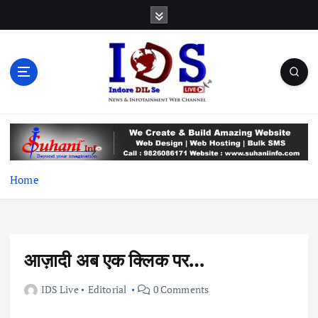
S
k
i
p
t
o
c
News & Infotainment Web Channel
o
n
t
e
Home
n
t
आज़ादी अब एक क्लिक पर…
IDS Live
Editorial
0 Comments