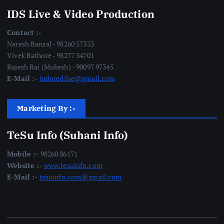
IDS Live & Video Production
Contact :-
Naresh Bansal - 98260 57333
Vivek Rathore - 98277 34701
Rajesh Rai (Mukesh) - 90097 97345
E-Mail :-
indoredilse@gmail.com
Marketing By :-
TeSu Info (Suhani Info)
Mobile :-
98260 86171
Website :-
www.tesuinfo.com
E-Mail :-
tesuinfo.com@gmail.com