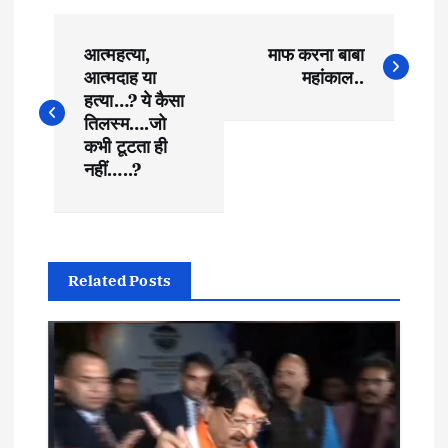
P
आत्महत्या,
माफ करना बाबा
o
आत्मदाह या
महांकाल..
हत्या…? ये कैसा
s
तिलस्म….जो
कभी टूटता ही
t
नहीं…..?
n
a
Related Posts
v
i
g