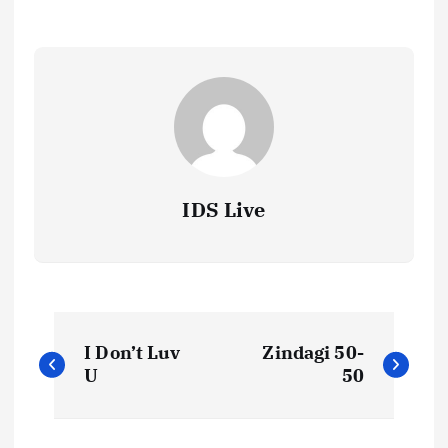
IDS Live
P
I Don’t Luv
Zindagi 50-
o
U
50
s