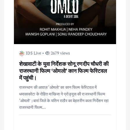
o
n
IDS Live
2679 views
शेखावाटी के युवा निर्देशक सोनू रणदीप चौधरी की
राजस्थानी फिल्म ‘ओमलो’ कान फिल्म फेस्टिवल
में पहुंची।
राजस्थान की आवाज़ ‘ओमलो’ का कान फिल्म फेस्टिवल में
धमाकाकोटा के रोहित माखिजा ने प्रोड्यूस की राजस्थानी फिल्म
‘ओमलो’।बारां जिले के यतिन राठौर का बेहतरीन कला निर्देशन रहा
राजस्थानी फिल्म…