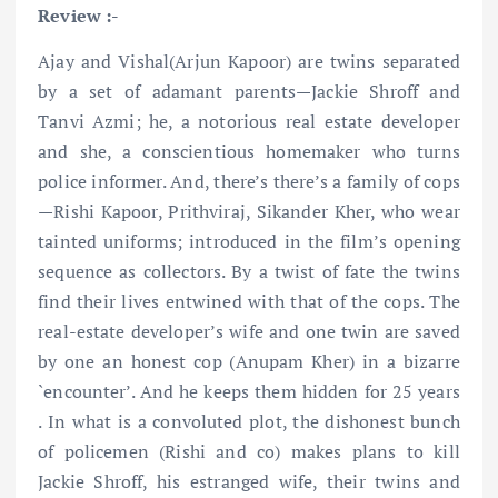
Review :-
Ajay and Vishal(Arjun Kapoor) are twins separated
by a set of adamant parents—Jackie Shroff and
Tanvi Azmi; he, a notorious real estate developer
and she, a conscientious homemaker who turns
police informer. And, there’s there’s a family of cops
—Rishi Kapoor, Prithviraj, Sikander Kher, who wear
tainted uniforms; introduced in the film’s opening
sequence as collectors. By a twist of fate the twins
find their lives entwined with that of the cops. The
real-estate developer’s wife and one twin are saved
by one an honest cop (Anupam Kher) in a bizarre
`encounter’. And he keeps them hidden for 25 years
. In what is a convoluted plot, the dishonest bunch
of policemen (Rishi and co) makes plans to kill
Jackie Shroff, his estranged wife, their twins and