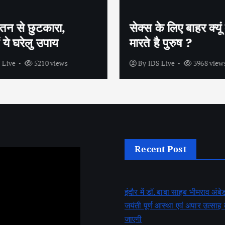
तन से छुटकारा,
सेक्स के लिए बाहर क्यूं म
 ये घरेलु उपाय
मारते है पुरुष ?
 Live
5210 views
By
IDS Live
3968 view
Recent Post
इंदौर में डॉ. बाबा साहब भीमराव अं
जयंती पूर्ण आस्था एवं अपार उत्सा
जाएगी