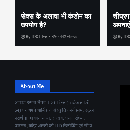
सेक्स के अलावा भी कंडोम का
शीघ्रप
उपयोग है?
अपनाएं
By
IDS Live
4442 views
By
IDS
About Me
आपका अपना चैनल IDS Live (Indore Dil
Se) पर अपने धार्मिक व संस्कृति कार्यक्रम, स्कूल
प्रार्थना, भागवत कथा, सत्संग, भजन संध्या,
जागरण, मंदिर आरती की HD रिकॉर्डिंग एवं सीधा