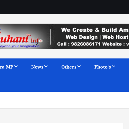
ra MP
News
Others
Photo’s