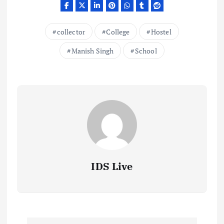
collector
College
Hostel
Manish Singh
School
IDS Live