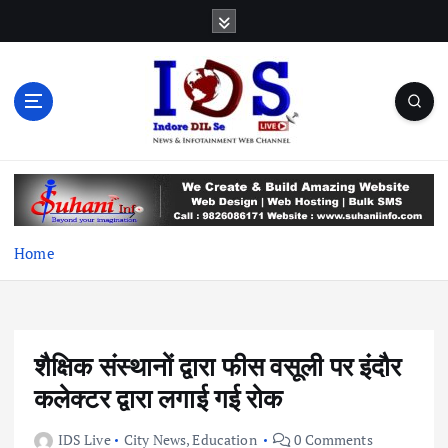
S
k
i
p
t
o
c
News & Infotainment Web Channel
o
n
t
e
Home
n
t
शैक्षिक संस्थानों द्वारा फीस वसूली पर इंदौर
कलेक्टर द्वारा लगाई गई रोक
IDS Live
City News
,
Education
0 Comments