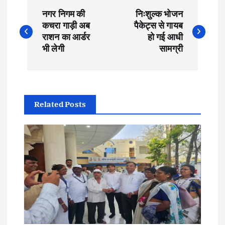
P
नगर निगम की
निःशुल्क भोजन
o
कचरा गाड़ी अब
पैकेट्स से गायब
राशन का आर्डर
हो गई आधी
s
भी लेगी
सामग्री
t
n
Related Posts
a
v
i
g