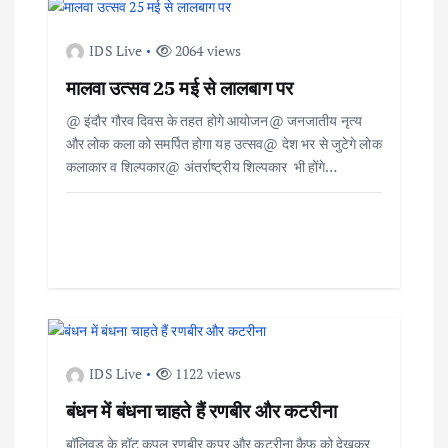
a
IDS Live
2064 views
v
मालवा उत्सव 25 मई से लालबाग पर
i
@ इंदौर गौरव दिवस के तहत होगे आयोजन@ जनजातीय नृत्य
और लोक कला को समर्पित होगा यह उत्सव@ देश भर से जुटेगे लोक
g
कलाकार व शिल्पकार@ अंतर्राष्ट्रीय शिल्पकार भी होंगे…
a
t
i
o
IDS Live
1122 views
n
बंधन में बंधना चाहते हैं रणबीर और कटरीना
बॉलिवुड के हॉट कपल रणबीर कपूर और कटरीना कैफ को देखकर