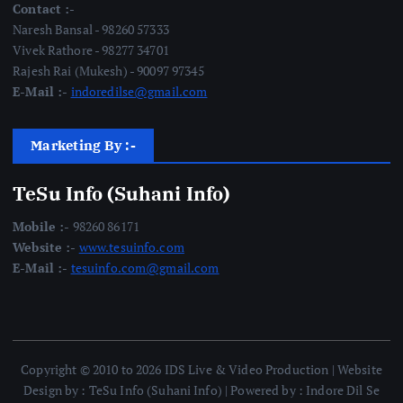
Contact :-
Naresh Bansal - 98260 57333
Vivek Rathore - 98277 34701
Rajesh Rai (Mukesh) - 90097 97345
E-Mail :-
indoredilse@gmail.com
Marketing By :-
TeSu Info (Suhani Info)
Mobile :-
98260 86171
Website :-
www.tesuinfo.com
E-Mail :-
tesuinfo.com@gmail.com
Copyright © 2010 to 2026 IDS Live & Video Production | Website
Design by : TeSu Info (Suhani Info) | Powered by : Indore Dil Se