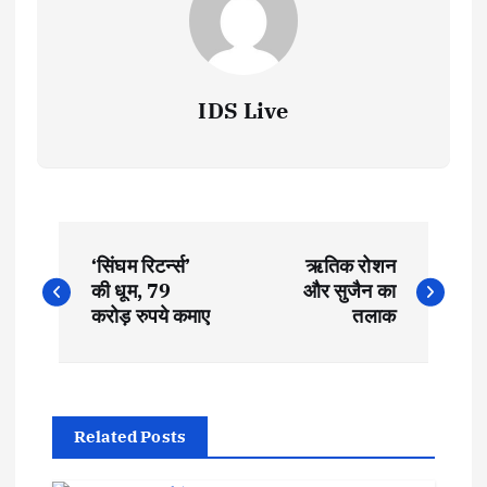
IDS Live
P
‘सिंघम रिटर्न्‍स’
ऋतिक रोशन
o
की धूम, 79
और सुजैन का
करोड़ रुपये कमाए
तलाक
s
t
Related Posts
n