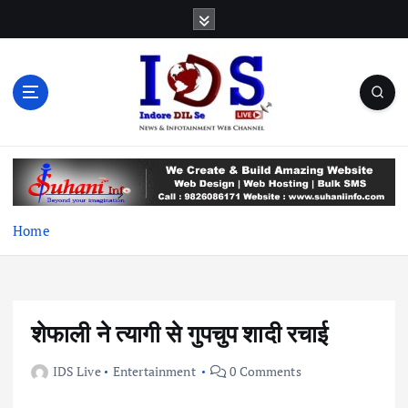
S
k
i
p
t
o
c
News & Infotainment Web Channel
o
n
t
e
Home
n
t
शेफाली ने त्यागी से गुपचुप शादी रचाई
IDS Live
Entertainment
0 Comments