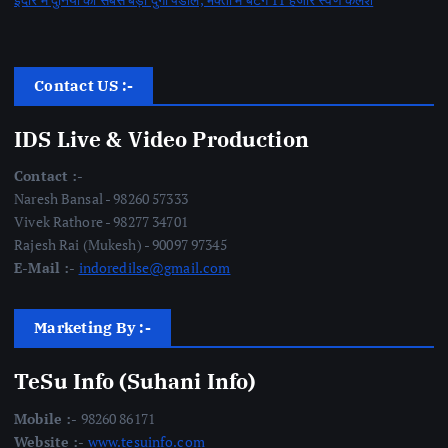
Contact US :-
IDS Live & Video Production
Contact :-
Naresh Bansal - 98260 57333
Vivek Rathore - 98277 34701
Rajesh Rai (Mukesh) - 90097 97345
E-Mail :-
indoredilse@gmail.com
Marketing By :-
TeSu Info (Suhani Info)
Mobile :-
98260 86171
Website :-
www.tesuinfo.com