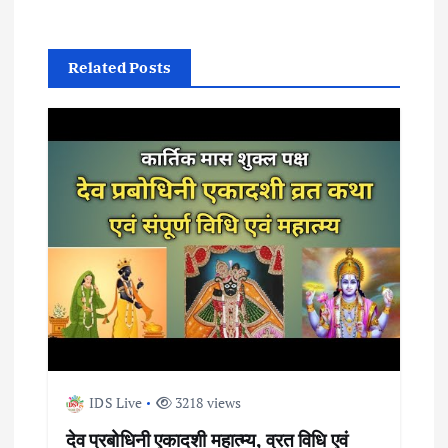
s
t
Related Posts
n
a
v
i
g
a
t
IDS Live
3218 views
देव प्रबोधिनी एकादशी महात्म्य, व्रत विधि एवं