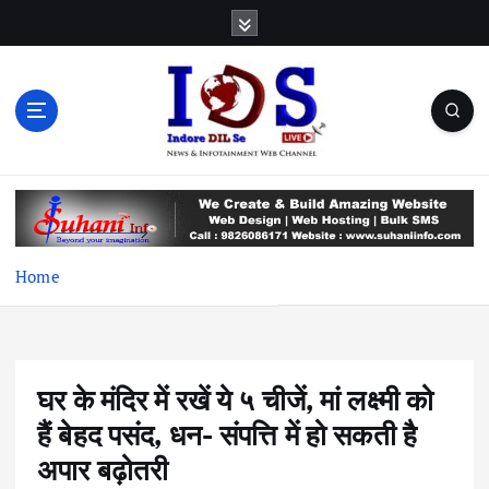
S
k
i
p
t
o
c
News & Infotainment Web Channel
o
n
t
e
Home
n
t
घर के मंदिर में रखें ये ५ चीजें, मां लक्ष्मी को
हैं बेहद पसंद, धन- संपत्ति में हो सकती है
अपार बढ़ोतरी