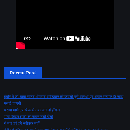
Recent Post
इंदौर में डॉ. बाबा साहब भीमराव अंबेडकर की जयंती पूर्ण आस्था एवं अपार उत्साह के साथ
मनाई जाएगी
पराया माथे ट्राफिक में नंबर वन नी होंयगा
भाषा केवल शब्दों का चयन नहीं होती
ये नव वर्ष हमे स्वीकार नहीं
इंदौर में दुनिया का सबसे बड़ा दुर्गा पंडाल, भक्तों में बंटेंगे 11 हजार स्वर्ण कलश