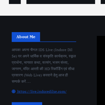
About Me
आपका अपना चैनल IDS Live (Indore Dil
Se) पर अपने धार्मिक व संस्कृति कार्यक्रम, स्कूल
प्रार्थना, भागवत कथा, सत्संग, भजन संध्या,
जागरण, मंदिर आरती की HD रिकॉर्डिंग एवं सीधा
प्रसारण (Web Live) करवाने हेतु आज ही
सम्पर्क करें . . .
https://live.indoredilse.com/