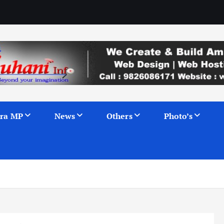
ra MP
News
Others
Photo’s