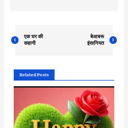
P
एक घर की
बेआबरू
o
कहानी
इंसानियत
s
t
Related Posts
n
a
v