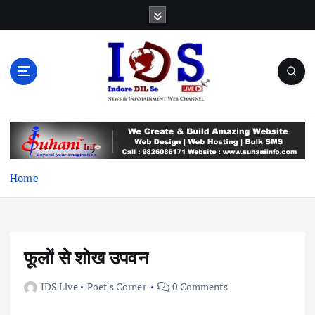
S
k
i
p
t
o
c
News & Infotainment Web Channel
o
n
t
e
Home
n
t
फूलों से शोख उपवन
IDS Live
Poet's Corner
0 Comments