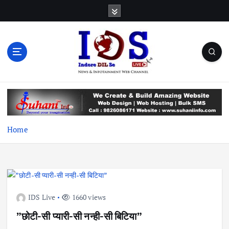
S
k
i
p
t
o
c
News & Infotainment Web Channel
o
n
t
e
Home
n
t
IDS Live
1660 views
”छोटी-सी प्यारी-सी नन्ही-सी बिटिया”