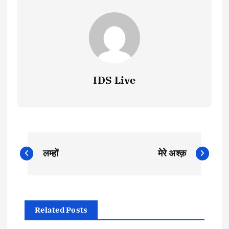
IDS Live
P
लम्हों
मेरे अश्क़
o
s
Related Posts
t