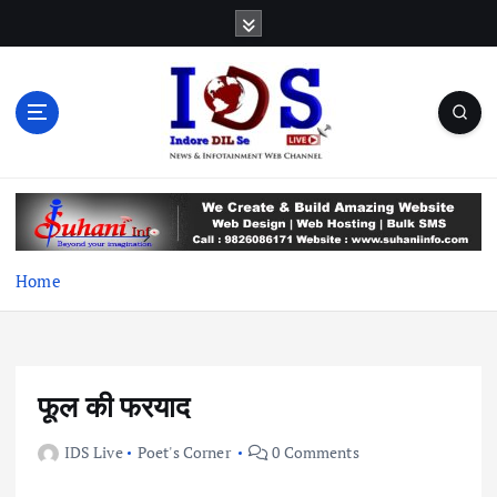
S
k
i
p
t
o
c
News & Infotainment Web Channel
o
n
t
e
Home
n
t
फूल की फरयाद
IDS Live
Poet's Corner
0 Comments