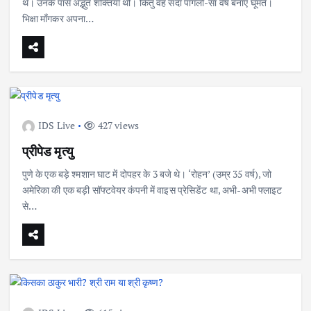
थे। उनके पास अद्भुत शक्तियाँ थीं। किंतु वह सदा पागलों-सा वेष बनाए घूमते।
भिक्षा माँगकर अपना…
IDS Live
427 views
प्रीपेड मृत्यु
पुणे के एक बड़े श्मशान घाट में दोपहर के 3 बजे थे। ‘रोहन’ (उम्र 35 वर्ष), जो
अमेरिका की एक बड़ी सॉफ्टवेयर कंपनी में वाइस प्रेसिडेंट था, अभी-अभी फ्लाइट
से…