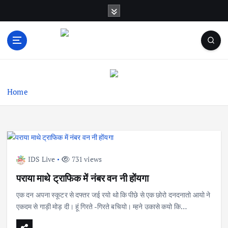
S
k
i
p
t
News & Infotainment Web Channel
o
c
o
Home
n
t
e
n
t
IDS Live
731 views
पराया माथे ट्राफिक में नंबर वन नी होंयगा
एक दन अपना स्कूटर से दफ्तर जई रयो थो कि पीछे से एक छोरो दनदनातो आयो ने
एकदम से गाड़ी मोड़ दी। हूं गिरते -गिरते बचियो। म्हने उकासे कयो कि…