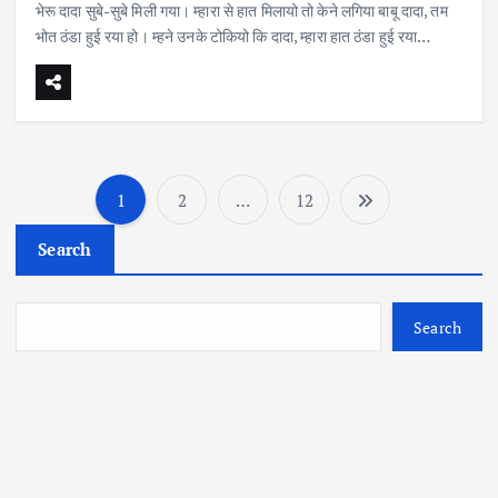
भेरू दादा सुबे-सुबे मिली गया। म्हारा से हात मिलायो तो केने लगिया बाबू दादा, तम
भोत ठंडा हुई रया हो। म्हने उनके टोकियो कि दादा, म्हारा हात ठंडा हुई रया…
1
2
…
12
P
Search
o
s
Search
t
s
p