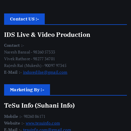
Contact US :-
IDS Live & Video Production
Contact :-
Naresh Bansal - 98260 57333
Vivek Rathore - 98277 34701
Rajesh Rai (Mukesh) - 90097 97345
E-Mail :-
indoredilse@gmail.com
Marketing By :-
TeSu Info (Suhani Info)
Mobile :-
98260 86171
Website :-
www.tesuinfo.com
E-Mail :-
tesuinfo.com@gmail.com